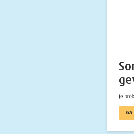
Sor
ge
Je pro
Ga 