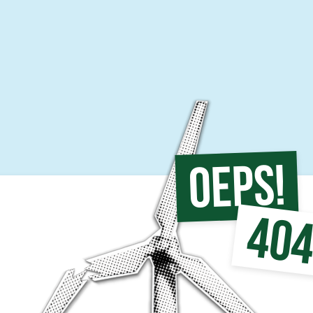
Oeps!
40